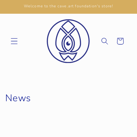
Welcome to the cave.art foundation's store!
Cart
News