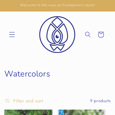
Welcome to the cave.art foundation's store!
Cart
Watercolors
Filter and sort
9 products