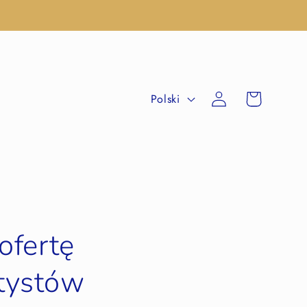
Zaloguj
Koszyk
Polski
się
ofertę
rtystów