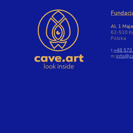
Fundacja
Al. 1 Maj
62-510 K
Polska
t:
+48 573
m:
info@ca