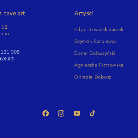
 cave.art
Artyści
a 10
Edyta Skwarek-Suszek
onin
Szymon Kurpiewski
 131 005
Donat Dolaszyński
ve.art
Agnieszka Piotrowska
Olimpia Dobosz