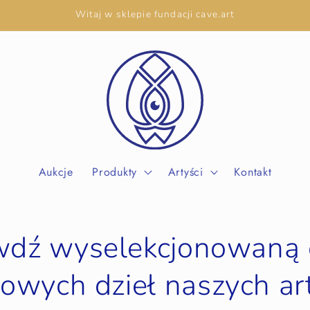
Witaj w sklepie fundacji cave.art
Aukcje
Produkty
Artyści
Kontakt
dź wyselekcjonowaną 
owych dzieł naszych a