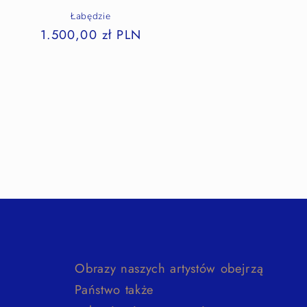
Łabędzie
1.500,00 zł PLN
Obrazy naszych artystów obejrzą
Państwo także