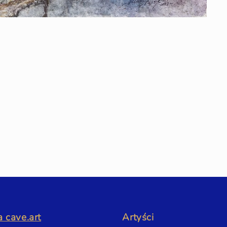
 cave.art
Artyści