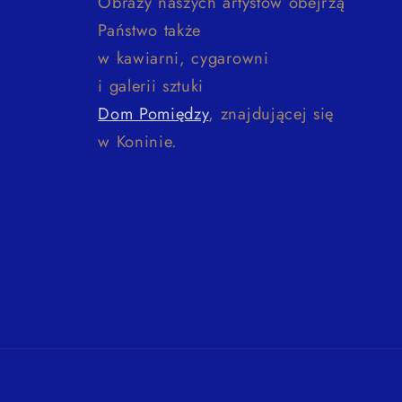
Obrazy naszych artystów obejrzą
Państwo także
w kawiarni, cygarowni
i galerii sztuki
Dom Pomiędzy
, znajdującej się
w Koninie.