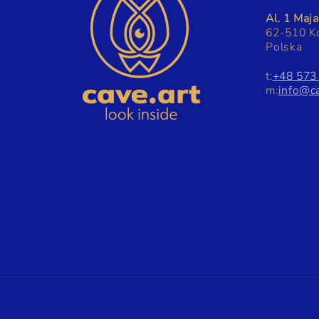
Al. 1 Maj
62-510 K
Polska
t:
+48 573
m:
info@ca