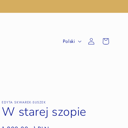
Zaloguj
Koszyk
Polski
się
EDYTA SKWAREK-SUSZEK
W starej szopie